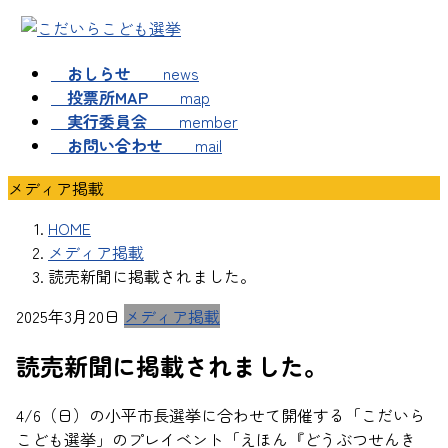
コ
ナ
ン
ビ
テ
ゲ
おしらせ
news
ン
ー
投票所MAP
map
ツ
シ
実行委員会
member
へ
ョ
お問い合わせ
mail
ス
ン
キ
に
メディア掲載
ッ
移
HOME
プ
動
メディア掲載
読売新聞に掲載されました。
2025年3月20日
メディア掲載
読売新聞に掲載されました。
4/6（日）の小平市長選挙に合わせて開催する「こだいら
こども選挙」のプレイベント「えほん『どうぶつせんき