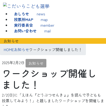
コ
ナ
ン
ビ
おしらせ
news
テ
ゲ
投票所MAP
map
ン
ー
実行委員会
member
ツ
シ
お問い合わせ
mail
へ
ョ
ス
ン
お知らせ
キ
に
ッ
移
HOME
お知らせ
ワークショップ開催しました！
プ
動
2025年2月2日
お知らせ
ワークショップ開催し
ました！
2/2(日)に「えほん『どうぶつせんきょ』を読んで子どもも
投票してみよう！」と題しましたワークショップを開催しま