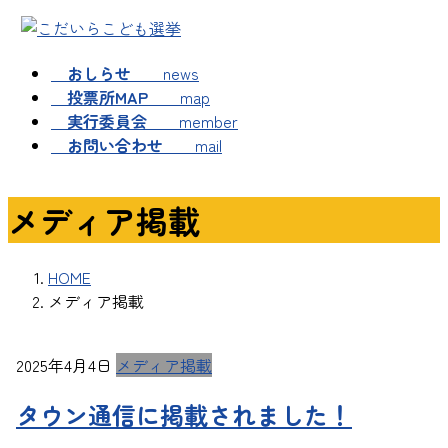
コ
ナ
ン
ビ
テ
ゲ
おしらせ
news
ン
ー
投票所MAP
map
ツ
シ
実行委員会
member
へ
ョ
お問い合わせ
mail
ス
ン
キ
に
メディア掲載
ッ
移
プ
動
HOME
メディア掲載
2025年4月4日
メディア掲載
タウン通信に掲載されました！