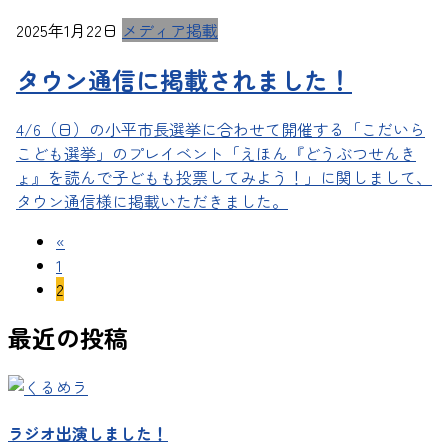
2025年1月22日
メディア掲載
タウン通信に掲載されました！
4/6（日）の小平市長選挙に合わせて開催する「こだいら
こども選挙」のプレイベント「えほん『どうぶつせんき
ょ』を読んで子どもも投票してみよう！」に関しまして、
タウン通信様に掲載いただきました。
投
«
固
1
稿
定
固
2
の
ペ
定
最近の投稿
ー
ペ
ペ
ジ
ー
ー
ジ
ジ
ラジオ出演しました！