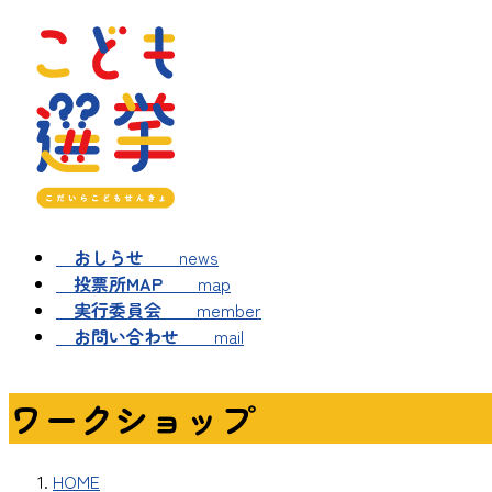
コ
ナ
ン
ビ
テ
ゲ
ン
ー
ツ
シ
へ
ョ
ス
ン
キ
に
ッ
移
おしらせ
news
プ
動
投票所MAP
map
実行委員会
member
お問い合わせ
mail
ワークショップ
HOME